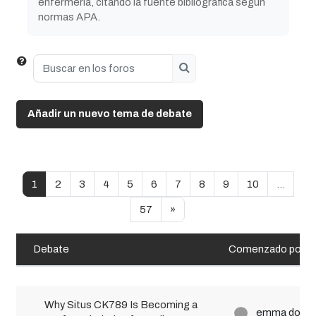
enfermería, citando la fuente bibliográfica según
normas APA.
Buscar en los foros
Buscar en los foros
Añadir un nuevo tema de debate
Página 1
Página 2
Página 3
Página 4
Página 5
Página 6
Página 7
Página 8
Página 9
Página 10
1
2
3
4
5
6
7
8
9
10
…
Página 57
Siguiente página
57
»
Debate
Comenzado por
Estado
Mostrando 100 de 5678 discusiones
Why Situs CK789 Is Becoming a
emma dobie