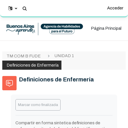
Salta al contenido principal
En este momento está usando el
Acceder
Selector de búsqueda de entrada
acceso para invitados
Página Principal
UNIDAD 1
TM COM B FUDE
Definiciones de Enfermería
Definiciones de Enfermería
Requisitos de finalización
Marcar como finalizada
Compartir en forma sintetica definiciones de