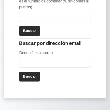
es el número de documento, sin comas ni
puntos)
Buscar por dirección email
Buscar por dirección email
Dirección de correo